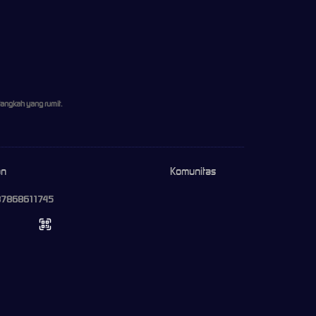
langkah yang rumit.
an
Komunitas
87868611745