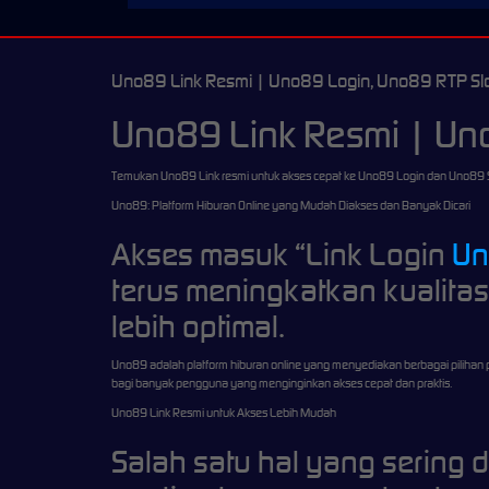
Uno89 Link Resmi | Uno89 Login, Uno89 RTP Slo
Uno89 Link Resmi | Uno
Temukan Uno89 Link resmi untuk akses cepat ke Uno89 Login dan Uno89 Slot
Uno89: Platform Hiburan Online yang Mudah Diakses dan Banyak Dicari
Akses masuk “Link Login
U
terus meningkatkan kualit
lebih optimal.
Uno89 adalah platform hiburan online yang menyediakan berbagai pilihan
bagi banyak pengguna yang menginginkan akses cepat dan praktis.
Uno89 Link Resmi untuk Akses Lebih Mudah
Salah satu hal yang sering 