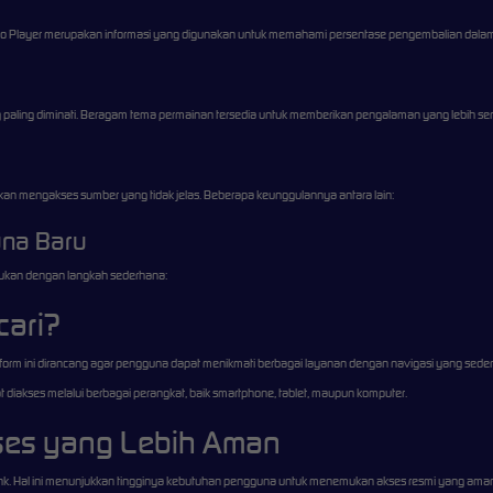
urn to Player merupakan informasi yang digunakan untuk memahami persentase pengembalian dala
yang paling diminati. Beragam tema permainan tersedia untuk memberikan pengalaman yang lebih s
n mengakses sumber yang tidak jelas. Beberapa keunggulannya antara lain:
una Baru
kukan dengan langkah sederhana:
ari?
atform ini dirancang agar pengguna dapat menikmati berbagai layanan dengan navigasi yang sed
at diakses melalui berbagai perangkat, baik smartphone, tablet, maupun komputer.
ses yang Lebih Aman
Link. Hal ini menunjukkan tingginya kebutuhan pengguna untuk menemukan akses resmi yang aman