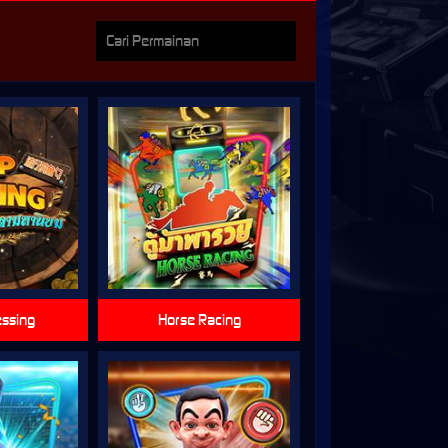
essing
Horse Racing