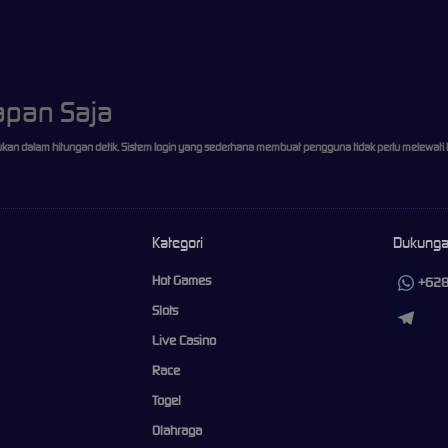
pan Saja
kan dalam hitungan detik. Sistem login yang sederhana membuat pengguna tidak perlu melewati 
Kategori
Dukung
Hot Games
+62
Slots
Live Casino
Race
Togel
Olahraga