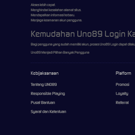
Akses lebih cepat.
Menghindari kesalahan alamat situs.
Mendapatkan informasi terbaru.
Menjaga keamanan akun pengguna.
Kemudahan Uno89 Login Ka
Bagi pengguna yang sudah memiliki akun, proses Uno89 Login dapat dilaku
Uno89 Menjadi Pilihan Banyak Pengguna
Kebijaksanaan
Platform
Tentang UNO89
Promosi
Responsible Playing
Loyalty
Pusat Bantuan
Referral
Syarat dan Ketentuan