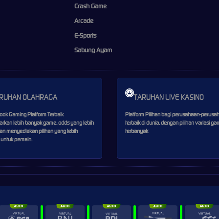
Crash Game
Arcade
E-Sports
Sabung Ayam
RUHAN OLAHRAGA
TARUHAN LIVE KASINO
ook Gaming Platform Terbaik
Platform Pilihan bagi perusahaan-perusa
kan lebih banyak game, odds yang lebih
terbaik di dunia, dengan pilihan variasi g
 dan menyediakan pilihan yang lebih
terbanyak
untuk pemain.