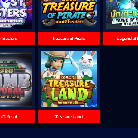
t Busters
Treasure of Pirate
Lagend of 
 Defusal
Treasure Land