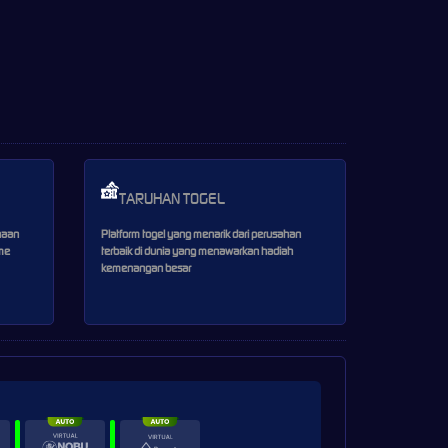
TARUHAN TOGEL
haan
Platform togel yang menarik dari perusahan
ame
terbaik di dunia yang menawarkan hadiah
kemenangan besar