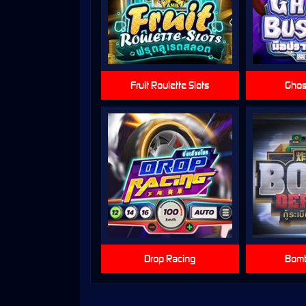
Fruit Roulette Slots
Ghos
Drop Racing
Bomb