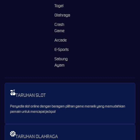
Togel
Olahraga
Crash
Game
Arcade
E-Sports
Sabung
Ayam
TARUHAN SLOT
Penyedia slot online dengan beragam pilihan game menarik yang memudahkan
pemain untuk mencapai jackpot
TARUHAN OLAHRAGA