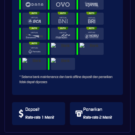
* Selama bank maintenance dan bank offline deposit dan penarikan
tidak dapat diproses
Deposit
Penarikan
Rata-rata 1 Menit
Rata-rata 2 Menit