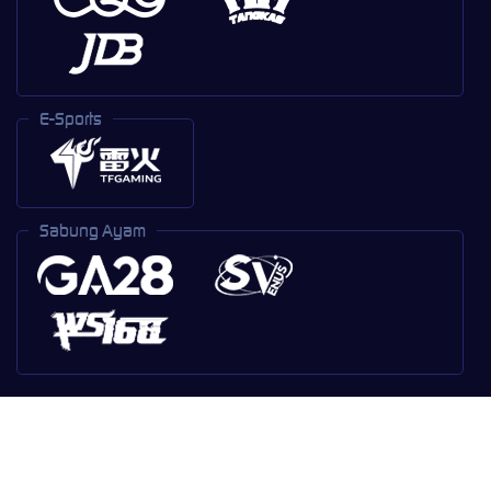
E-Sports
Sabung Ayam