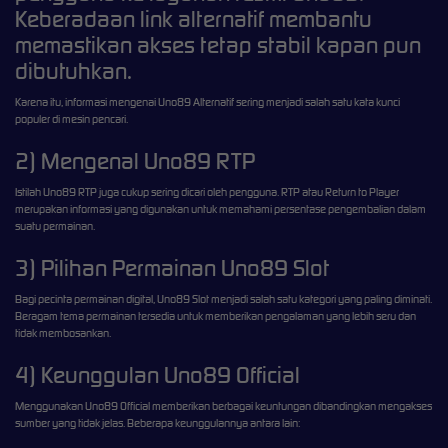
Keberadaan link alternatif membantu
memastikan akses tetap stabil kapan pun
dibutuhkan.
Karena itu, informasi mengenai Uno89 Alternatif sering menjadi salah satu kata kunci
populer di mesin pencari.
2) Mengenal Uno89 RTP
Istilah Uno89 RTP juga cukup sering dicari oleh pengguna. RTP atau Return to Player
merupakan informasi yang digunakan untuk memahami persentase pengembalian dalam
suatu permainan.
3) Pilihan Permainan Uno89 Slot
Bagi pecinta permainan digital, Uno89 Slot menjadi salah satu kategori yang paling diminati.
Beragam tema permainan tersedia untuk memberikan pengalaman yang lebih seru dan
tidak membosankan.
4) Keunggulan Uno89 Official
Menggunakan Uno89 Official memberikan berbagai keuntungan dibandingkan mengakses
sumber yang tidak jelas. Beberapa keunggulannya antara lain: