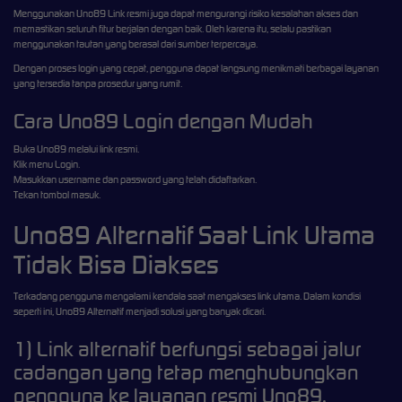
Menggunakan Uno89 Link resmi juga dapat mengurangi risiko kesalahan akses dan
memastikan seluruh fitur berjalan dengan baik. Oleh karena itu, selalu pastikan
menggunakan tautan yang berasal dari sumber terpercaya.
Dengan proses login yang cepat, pengguna dapat langsung menikmati berbagai layanan
yang tersedia tanpa prosedur yang rumit.
Cara Uno89 Login dengan Mudah
Buka Uno89 melalui link resmi.
Klik menu Login.
Masukkan username dan password yang telah didaftarkan.
Tekan tombol masuk.
Uno89 Alternatif Saat Link Utama
Tidak Bisa Diakses
Terkadang pengguna mengalami kendala saat mengakses link utama. Dalam kondisi
seperti ini, Uno89 Alternatif menjadi solusi yang banyak dicari.
1) Link alternatif berfungsi sebagai jalur
cadangan yang tetap menghubungkan
pengguna ke layanan resmi Uno89.