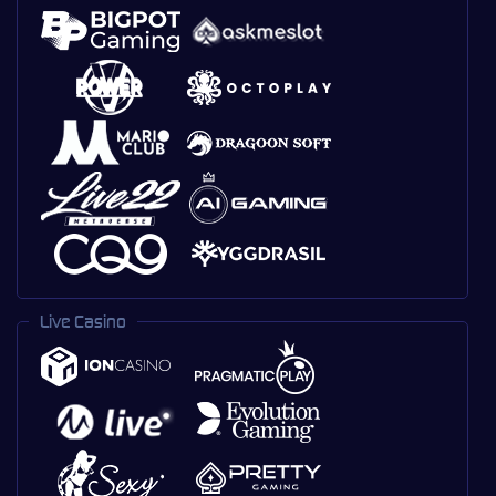
Live Casino