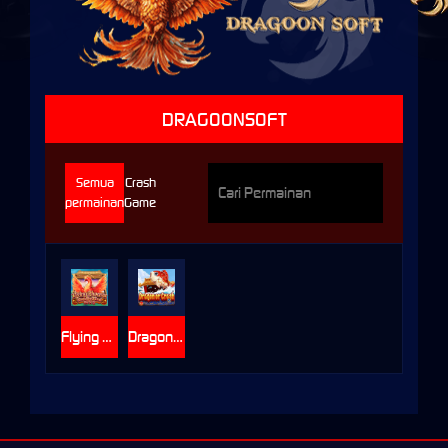
DRAGOONSOFT
Semua
Crash
permainan
Game
Flying Phoenix
Dragon or Crash