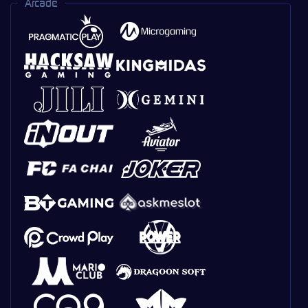
Arcade