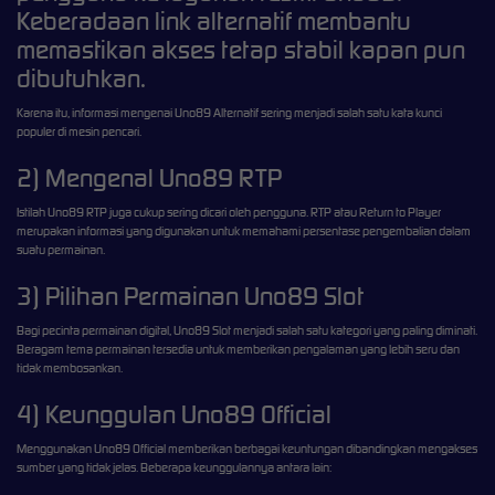
Keberadaan link alternatif membantu
memastikan akses tetap stabil kapan pun
dibutuhkan.
Karena itu, informasi mengenai Uno89 Alternatif sering menjadi salah satu kata kunci
populer di mesin pencari.
2) Mengenal Uno89 RTP
Istilah Uno89 RTP juga cukup sering dicari oleh pengguna. RTP atau Return to Player
merupakan informasi yang digunakan untuk memahami persentase pengembalian dalam
suatu permainan.
3) Pilihan Permainan Uno89 Slot
Bagi pecinta permainan digital, Uno89 Slot menjadi salah satu kategori yang paling diminati.
Beragam tema permainan tersedia untuk memberikan pengalaman yang lebih seru dan
tidak membosankan.
4) Keunggulan Uno89 Official
Menggunakan Uno89 Official memberikan berbagai keuntungan dibandingkan mengakses
sumber yang tidak jelas. Beberapa keunggulannya antara lain: