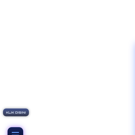
KLIK DISINI