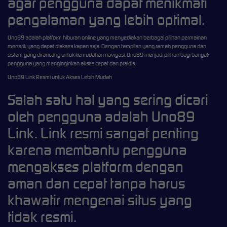
agar pengguna dapat menikmati
pengalaman yang lebih optimal.
Uno89 adalah platform hiburan online yang menyediakan berbagai pilihan permainan
menarik yang dapat diakses kapan saja. Dengan tampilan yang ramah pengguna dan
sistem yang dirancang untuk kemudahan navigasi, Uno89 menjadi pilihan bagi banyak
pengguna yang menginginkan akses cepat dan praktis.
Uno89 Link Resmi untuk Akses Lebih Mudah
Salah satu hal yang sering dicari
oleh pengguna adalah Uno89
Link. Link resmi sangat penting
karena membantu pengguna
mengakses platform dengan
aman dan cepat tanpa harus
khawatir mengenai situs yang
tidak resmi.