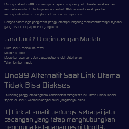
Menggunakan Uno89 Link resmi juga dapat mengurangi risiko kesalahan akses dan
memastikan seluruh fitur berjalan dengan baik. Oleh karena itu, selalu pastikan
menggunakan tautan yang berasal dari sumber terpercaya.
Dengan proses login yang cepat, pengguna dapat langsung menikmati berbagai layanan
yang tersedia tanpa prosedur yang rumit.
Cara Uno89 Login dengan Mudah
Buka Uno89 melalui link resmi.
Klik menu Login.
Masukkan username dan password yang telah didaftarkan.
Tekan tombol masuk.
Uno89 Alternatif Saat Link Utama
Tidak Bisa Diakses
Terkadang pengguna mengalami kendala saat mengakses link utama. Dalam kondisi
seperti ini, Uno89 Alternatif menjadi solusi yang banyak dicari.
1) Link alternatif berfungsi sebagai jalur
cadangan yang tetap menghubungkan
pengguna ke layanan resmi Uno89.