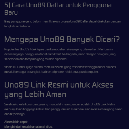
5) Cara Uno89 Daftar untuk Pengguna
Baru
Bagi pengguna yang belum memiliki akun, proses Uno89 Daftar dapat dilakukan dengan
langkah sederhana:
Mengapa Uno89 Banyak Dicari?
Popularitas Uno89 tidak lepas dari kemudahan akses yang ditawarkan. Platform ini
dirancang agar pengguna dapat menikmati berbagai layanan dengan navigasi yang
sederhana dan tampilan yang mudah dipahami.
Selain itu, Uno89 juga dikenal memiliki sistem yang responsif sehingga dapat diakses
melalui berbagai perangkat, baik smartphone, tablet, maupun komputer.
Uno89 Link Resmi untuk Akses
yang Lebih Aman
Salah satu kata kunci yang sering muncul di mesin pencari adalah Uno89 Link. Hal ini
menunjukkan tingginya kebutuhan pengguna untuk menemukan akses resmi yang aman
dan terpercaya.
Akses lebih cepat.
Menghindari kesalahan alamat situs.