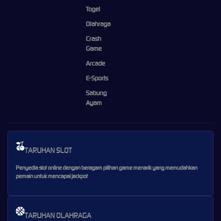
Togel
Olahraga
Crash
Game
Arcade
E-Sports
Sabung
Ayam
TARUHAN SLOT
Penyedia slot online dengan beragam pilihan game menarik yang memudahkan
pemain untuk mencapai jackpot
TARUHAN OLAHRAGA