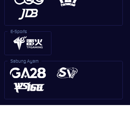
E-Sports
Sabung Ayam