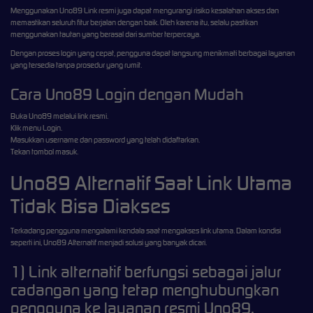
Menggunakan Uno89 Link resmi juga dapat mengurangi risiko kesalahan akses dan
memastikan seluruh fitur berjalan dengan baik. Oleh karena itu, selalu pastikan
menggunakan tautan yang berasal dari sumber terpercaya.
Dengan proses login yang cepat, pengguna dapat langsung menikmati berbagai layanan
yang tersedia tanpa prosedur yang rumit.
Cara Uno89 Login dengan Mudah
Buka Uno89 melalui link resmi.
Klik menu Login.
Masukkan username dan password yang telah didaftarkan.
Tekan tombol masuk.
Uno89 Alternatif Saat Link Utama
Tidak Bisa Diakses
Terkadang pengguna mengalami kendala saat mengakses link utama. Dalam kondisi
seperti ini, Uno89 Alternatif menjadi solusi yang banyak dicari.
1) Link alternatif berfungsi sebagai jalur
cadangan yang tetap menghubungkan
pengguna ke layanan resmi Uno89.