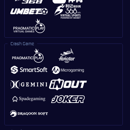
Crash Game