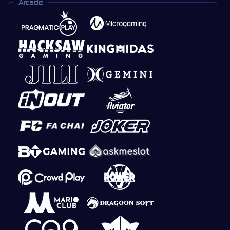
Arcade