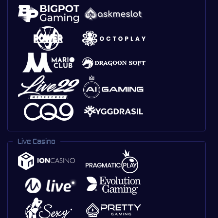
Live Casino