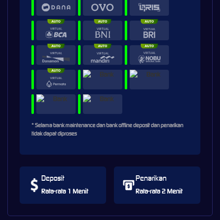
* Selama bank maintenance dan bank offline deposit dan penarikan
tidak dapat diproses
Deposit
Penarikan
Rata-rata 1 Menit
Rata-rata 2 Menit